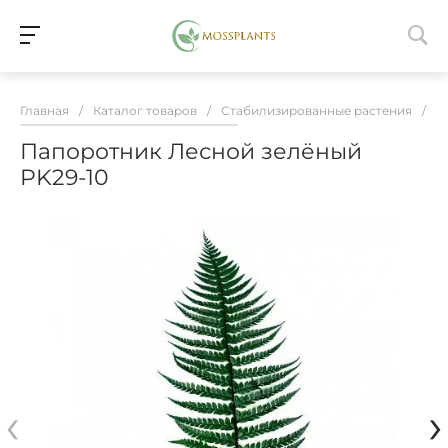
Главная
/
Каталог товаров
/
Стабилизированные растения
/
П
Папоротник Лесной зелёный
PK29-10
‹
›