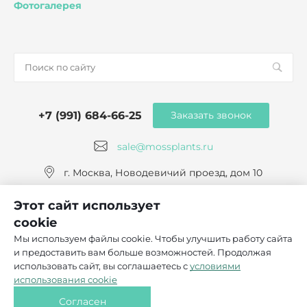
Фотогалерея
+7 (991) 684-66-25
Заказать звонок
sale@mossplants.ru
г. Москва, Новодевичий проезд, дом 10
Этот сайт использует
cookie
Мы используем файлы cookie. Чтобы улучшить работу сайта
и предоставить вам больше возможностей. Продолжая
© 2026 Mossplants, Все права защищены
использовать сайт, вы соглашаетесь с
условиями
Политика конфиденциальности
использования cookie
Согласие на обработку персональных данных
Согласен
Согласие на использование файлов cookie