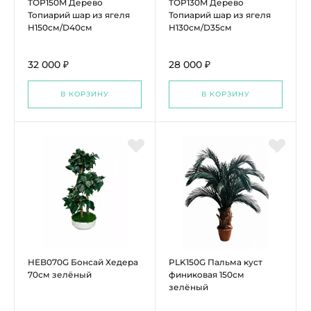
TOP150M Дерево
TOP130M Дерево
Топиарий шар из ягеля
Топиарий шар из ягеля
H150см/D40см
H130см/D35см
32 000 ₽
28 000 ₽
В КОРЗИНУ
В КОРЗИНУ
HEB070G Бонсай Хедера
PLK150G Пальма куст
70см зелёный
финиковая 150см
зелёный