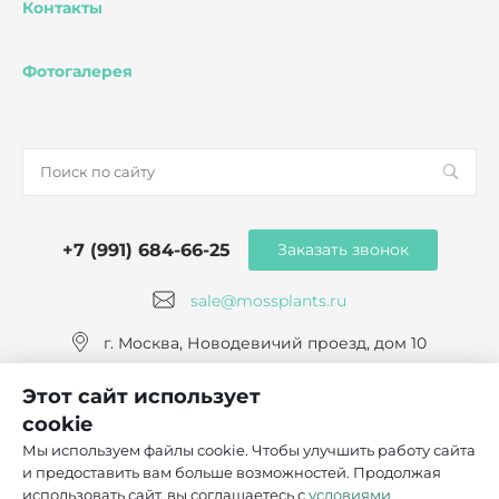
Контакты
Фотогалерея
+7 (991) 684-66-25
Заказать звонок
sale@mossplants.ru
г. Москва, Новодевичий проезд, дом 10
Этот сайт использует
cookie
Мы используем файлы cookie. Чтобы улучшить работу сайта
и предоставить вам больше возможностей. Продолжая
© 2026 Mossplants, Все права защищены
использовать сайт, вы соглашаетесь с
условиями