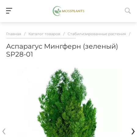
Главная
/
Каталог товаров
/
Стабилизированные растения
/
В
Аспарагус Мингферн (зеленый)
SP28-01
‹
›