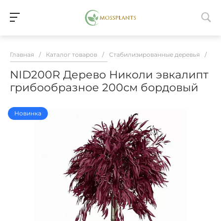
Главная
/
Каталог товаров
/
Стабилизированные деревья
/
NI
NID200R Дерево Николи эвкалипт
грибообразное 200см бордовый
Новинка