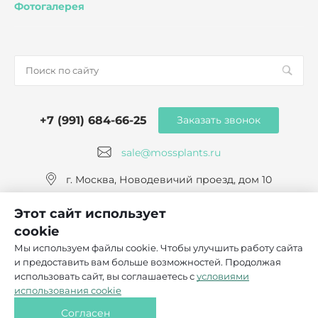
Фотогалерея
+7 (991) 684-66-25
Заказать звонок
sale@mossplants.ru
г. Москва, Новодевичий проезд, дом 10
Этот сайт использует
cookie
Мы используем файлы cookie. Чтобы улучшить работу сайта
и предоставить вам больше возможностей. Продолжая
© 2026 Mossplants, Все права защищены
использовать сайт, вы соглашаетесь с
условиями
Политика конфиденциальности
использования cookie
Согласие на обработку персональных данных
Согласен
Согласие на использование файлов cookie