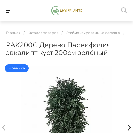
Главная
/
Каталог товаров
/
Стабилизированные деревья
/
PA
PAK200G Дерево Парвифолия
эвкалипт куст 200см зелёный
Новинка
‹
›