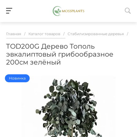
Главная
/
Каталог товаров
/
Стабилизированные деревья
/
TO
TOD200G Дерево Тополь
эвкалиптовый грибообразное
200см зелёный
Новинка