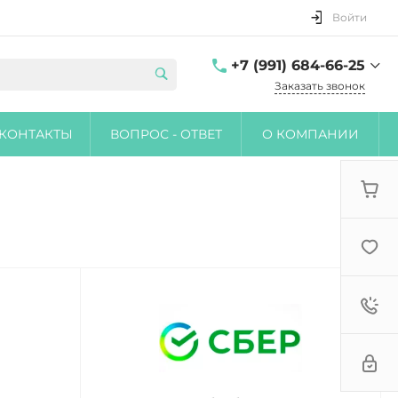
Войти
+7 (991) 684-66-25
Заказать звонок
+7 (991) 684-66-25
КОНТАКТЫ
ВОПРОС - ОТВЕТ
О КОМПАНИИ
г. Москва, Новодевичий
проезд, дом 10
ежедневно с 10 до 20
sale@mossplants.ru