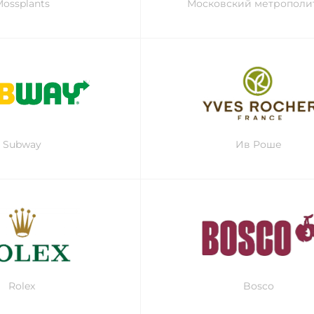
ossplants
Московский метрополи
Subway
Ив Роше
Rolex
Bosco