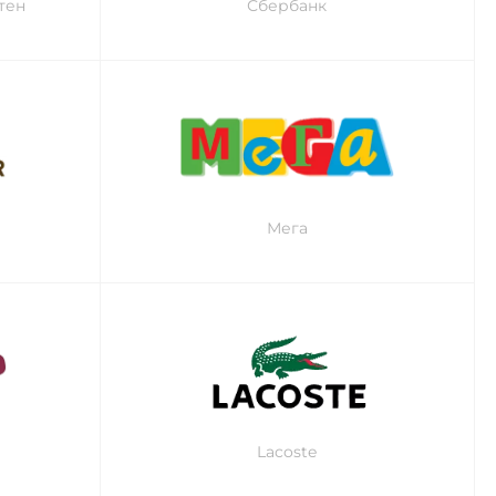
тен
Сбербанк
Мега
Lacoste